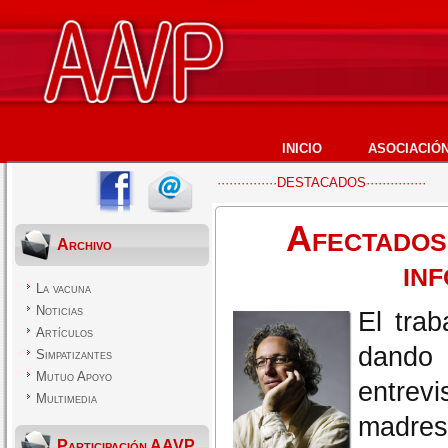
INICIO
ASOCIACIÓ
···············DESTACADOS···············
Afectados
Archivo
in
La vacuna
Noticias
El trab
Artículos
dando
Simpatizantes
Mutuo Apoyo
entrev
Multimedia
madres 
Participación AAVP