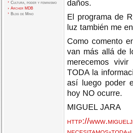
daños.
Cultura, poder y feminismo
Archer MDB
Blog de Mino
El programa de Ra
luz también me ent
Como comento en 
van más allá de l
merecemos vivir
TODA la informac
así luego poder e
hoy NO ocurre.
MIGUEL JARA
http://www.miguel
necesitamos-toda-l