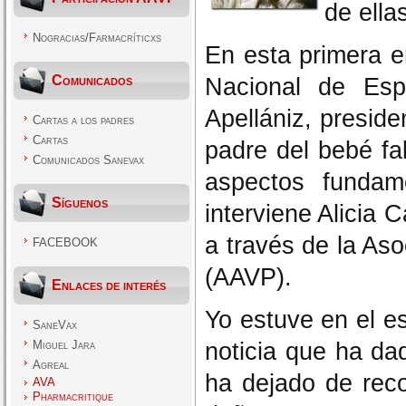
de ella
Nogracias/Farmacríticxs
En esta primera e
Comunicados
Nacional de Esp
Apellániz, presid
Cartas a los padres
Cartas
padre del bebé fa
Comunicados Sanevax
aspectos fundam
Síguenos
interviene Alicia 
a través de la As
FACEBOOK
(AAVP).
Enlaces de interés
Yo estuve en el e
SaneVax
noticia que ha da
Miguel Jara
Agreal
ha dejado de rec
AVA
Pharmacritique