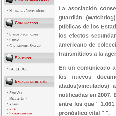
La asociación conse
Nogracias/Farmacríticxs
guardián (watchdog)
Comunicados
públicas de los Estad
Cartas a los padres
los efectos secunda
Cartas
americano de colecci
Comunicados Sanevax
transmitidos a la age
Síguenos
En un comunicado al 
FACEBOOK
los nuevos docum
Enlaces de interés
atados(vinculados) 
SaneVax
notificadas en 2007. 
Miguel Jara
entre los que " 1.06
Agreal
AVA
pronóstico vital " ".
Pharmacritique