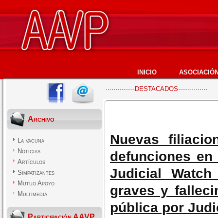
INICIO
ASOCIACIÓ
···············DESTACADOS···············
Archivo
Nuevas filiaci
La vacuna
Noticias
defunciones en 
Artículos
Judicial Watch
Simpatizantes
Mutuo Apoyo
graves y fallec
Multimedia
pública por Judi
Participación AAVP