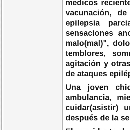
médicos recient
vacunación, de 
epilepsia parc
sensaciones ano
malo(mal)", dol
temblores, somn
agitación y otr
de ataques epilép
Una joven chi
ambulancia, mie
cuidar(asistir)
después de la s