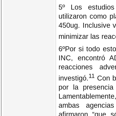
5º Los estudios
utilizaron como p
450ug. Inclusive v
minimizar las rea
6ºPor si todo est
INC, encontró A
reacciones adv
11
investigó.
Con bu
por la presencia
Lamentablemente
ambas agencias
afirmaron “que 