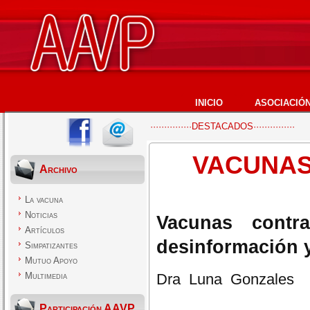
INICIO
ASOCIACIÓ
···············DESTACADOS···············
VACUNAS
Archivo
La vacuna
Noticias
Vacunas contr
Artículos
desinformación y
Simpatizantes
Mutuo Apoyo
Multimedia
Dra Luna Gonzales
Participación AAVP