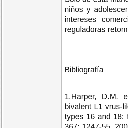
niños y adolescen
intereses comerc
reguladoras retom
Bibliografía
1.Harper, D.M. e
bivalent L1 vrus-l
types 16 and 18: f
367: 1247-55, 200