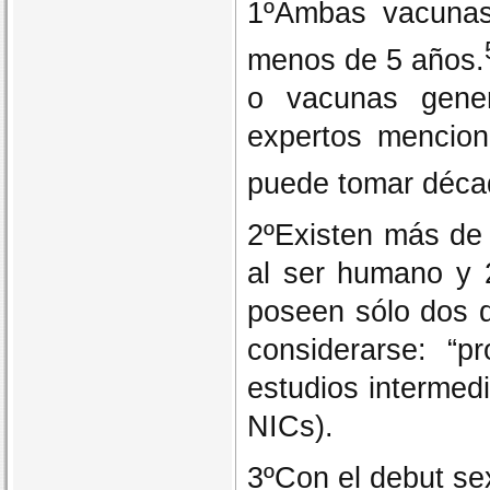
1ºAmbas vacunas
menos de 5 años.
o vacunas gener
expertos mencion
puede tomar déc
2ºExisten más de 
al ser humano y 
poseen sólo dos d
considerarse: “p
estudios intermedi
NICs).
3ºCon el debut se