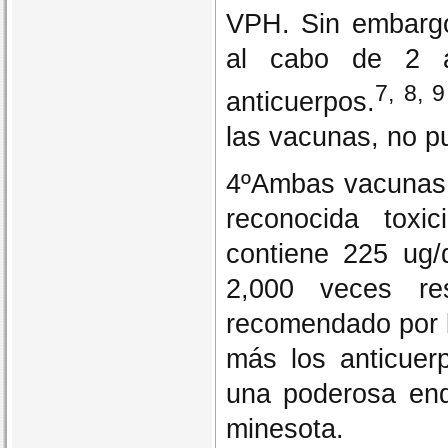
VPH. Sin embargo
al cabo de 2 a
7, 8, 9
anticuerpos.
las vacunas, no p
4ºAmbas vacunas,
reconocida toxic
contiene 225 ug/
2,000 veces res
recomendado por 
más los anticuerp
una poderosa endo
minesota.