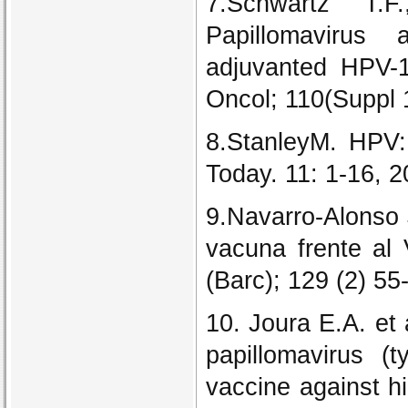
7.Schwartz T.
Papillomavirus 
adjuvanted HPV-1
Oncol; 110(Suppl 
8.StanleyM. HPV:
Today. 11: 1-16, 2
9.Navarro-Alonso J
vacuna frente al 
(Barc); 129 (2) 55
10. Joura E.A. et 
papillomavirus (
vaccine against h