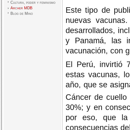
Cultura, poder y feminismo
Este tipo de publ
Archer MDB
Blog de Mino
nuevas vacunas.
desarrollados, inc
y Panamá, las i
vacunación, con ga
El Perú, invirti
estas vacunas, lo
año, que se asign
Cáncer de cuello 
30%; y en consecu
por eso, que la
consecuencias del 