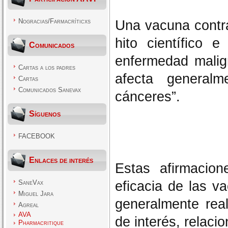
Nogracias/Farmacríticxs
U
na vacuna contra
hito científico 
Comunicados
enfermedad mali
Cartas a los padres
afecta general
Cartas
Comunicados Sanevax
cánceres”.
Síguenos
FACEBOOK
Enlaces de interés
Estas afirmacion
eficacia de las 
SaneVax
Miguel Jara
generalmente real
Agreal
AVA
de interés, relaci
Pharmacritique